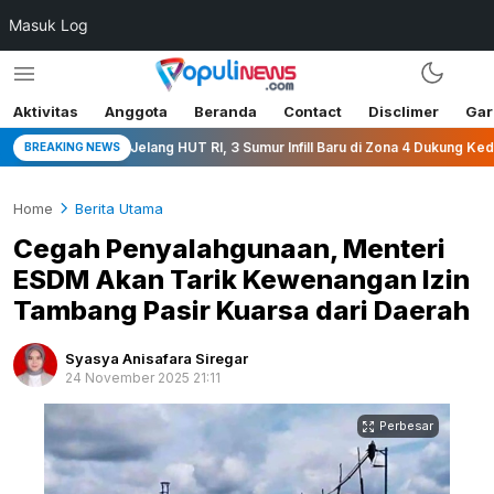
Masuk Log
Aktivitas
Anggota
Beranda
Contact
Disclimer
Gar
Jelang HUT RI, 3 Sumur Infill Baru di Zona 4 Dukung Kedaulatan En
BREAKING NEWS
Home
Berita Utama
Cegah Penyalahgunaan, Menteri
ESDM Akan Tarik Kewenangan Izin
Tambang Pasir Kuarsa dari Daerah
Syasya Anisafara Siregar
24 November 2025 21:11
Perbesar