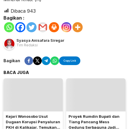
Dibaca
943
Bagikan :
Syasya Anisafara Siregar
Tim Redaksi
Bagikan
Copy Link
BACA JUGA
Kejari Wonosobo Usut
Proyek Rumdin Bupati dan
Dugaan Korupsi Penyaluran
Tiang Pancang Mess
PKH di Kalikajar, Temukan
Gedung Serbaguna Jadi