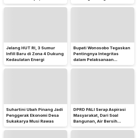
Hampir 600 Kartu ATM
Sorotan Publik
Penerima Manfaat
Jelang HUT RI, 3 Sumur
Bupati Wonosobo Tegaskan
Infill Baru di Zona 4 Dukung
Pentingnya Integritas
Kedaulatan Energi
dalam Pelaksanaan
Pilkades 2026
Suhartini Ubah Pinang Jadi
DPRD PALI Serap Aspirasi
Penggerak Ekonomi Desa
Masyarakat, Dari Soal
Sukakarya Musi Rawas
Bangunan, Air Bersih
Hingga Pergub Seismik