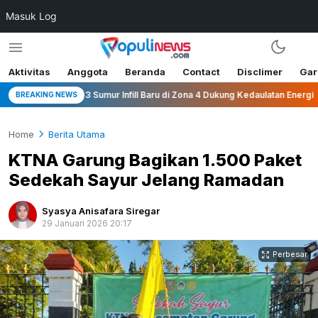
Masuk Log
Aktivitas
Anggota
Beranda
Contact
Disclimer
Gar
, 3 Sumur Infill Baru di Zona 4 Dukung Kedaulatan Energi
Bu
BREAKING NEWS
Home
Berita Utama
KTNA Garung Bagikan 1.500 Paket
Sedekah Sayur Jelang Ramadan
Syasya Anisafara Siregar
29 Januari 2026 20:17
Perbesar