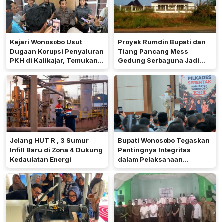
Kejari Wonosobo Usut
Proyek Rumdin Bupati dan
Dugaan Korupsi Penyaluran
Tiang Pancang Mess
PKH di Kalikajar, Temukan
Gedung Serbaguna Jadi
Hampir 600 Kartu ATM
Sorotan Publik
Penerima Manfaat
Jelang HUT RI, 3 Sumur
Bupati Wonosobo Tegaskan
Infill Baru di Zona 4 Dukung
Pentingnya Integritas
Kedaulatan Energi
dalam Pelaksanaan
Pilkades 2026