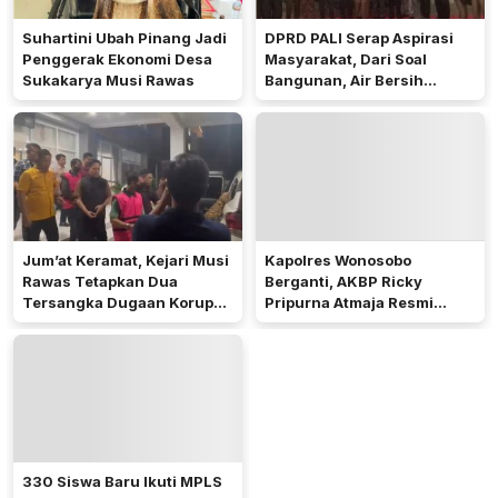
Suhartini Ubah Pinang Jadi
DPRD PALI Serap Aspirasi
Penggerak Ekonomi Desa
Masyarakat, Dari Soal
Sukakarya Musi Rawas
Bangunan, Air Bersih
Hingga Pergub Seismik
Jum’at Keramat, Kejari Musi
Kapolres Wonosobo
Rawas Tetapkan Dua
Berganti, AKBP Ricky
Tersangka Dugaan Korupsi
Pripurna Atmaja Resmi
Dana PSR
Menjabat
330 Siswa Baru Ikuti MPLS