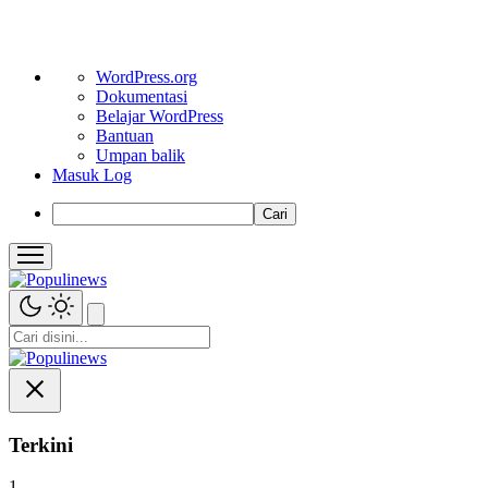
Tentang
WordPress.org
WordPress
Dokumentasi
Belajar WordPress
Bantuan
Umpan balik
Masuk Log
Cari
Terkini
1