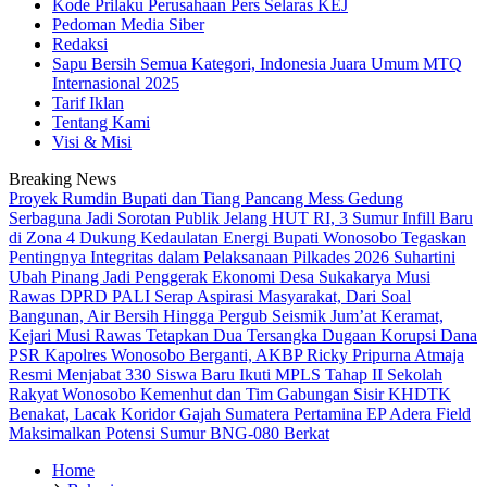
Kode Prilaku Perusahaan Pers Selaras KEJ
Pedoman Media Siber
Redaksi
Sapu Bersih Semua Kategori, Indonesia Juara Umum MTQ
Internasional 2025
Tarif Iklan
Tentang Kami
Visi & Misi
Breaking News
Proyek Rumdin Bupati dan Tiang Pancang Mess Gedung
Serbaguna Jadi Sorotan Publik
Jelang HUT RI, 3 Sumur Infill Baru
di Zona 4 Dukung Kedaulatan Energi
Bupati Wonosobo Tegaskan
Pentingnya Integritas dalam Pelaksanaan Pilkades 2026
Suhartini
Ubah Pinang Jadi Penggerak Ekonomi Desa Sukakarya Musi
Rawas
DPRD PALI Serap Aspirasi Masyarakat, Dari Soal
Bangunan, Air Bersih Hingga Pergub Seismik
Jum’at Keramat,
Kejari Musi Rawas Tetapkan Dua Tersangka Dugaan Korupsi Dana
PSR
Kapolres Wonosobo Berganti, AKBP Ricky Pripurna Atmaja
Resmi Menjabat
330 Siswa Baru Ikuti MPLS Tahap II Sekolah
Rakyat Wonosobo
Kemenhut dan Tim Gabungan Sisir KHDTK
Benakat, Lacak Koridor Gajah Sumatera
Pertamina EP Adera Field
Maksimalkan Potensi Sumur BNG-080 Berkat
Home