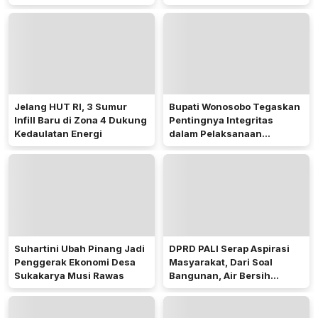
Hampir 600 Kartu ATM
Sorotan Publik
Penerima Manfaat
Jelang HUT RI, 3 Sumur
Bupati Wonosobo Tegaskan
Infill Baru di Zona 4 Dukung
Pentingnya Integritas
Kedaulatan Energi
dalam Pelaksanaan
Pilkades 2026
Suhartini Ubah Pinang Jadi
DPRD PALI Serap Aspirasi
Penggerak Ekonomi Desa
Masyarakat, Dari Soal
Sukakarya Musi Rawas
Bangunan, Air Bersih
Hingga Pergub Seismik