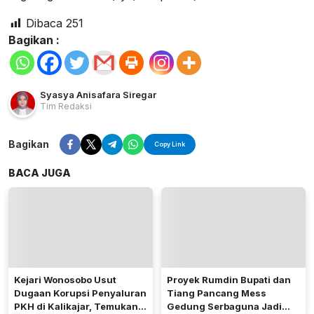
Dibaca
251
Bagikan :
Syasya Anisafara Siregar
Tim Redaksi
Bagikan
Copy Link
BACA JUGA
Kejari Wonosobo Usut
Proyek Rumdin Bupati dan
Dugaan Korupsi Penyaluran
Tiang Pancang Mess
PKH di Kalikajar, Temukan
Gedung Serbaguna Jadi